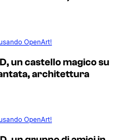
 usando OpenArt!
D, un castello magico su
antata, architettura
 usando OpenArt!
D, un gruppo di amici in