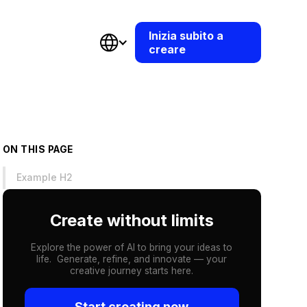
Inizia subito a
creare
ON THIS PAGE
Example H2
Create without limits
Explore the power of AI to bring your ideas to
life. Generate, refine, and innovate — your
creative journey starts here.
Start creating now