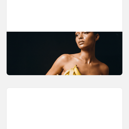
The Nano Banana 2 Handbook
Brian from Litany of Ignition gives a hands-on
breakdown of what Gemini 2.0 Flash Image
can actually do, with the prompts to prove it.
March 27, 2026