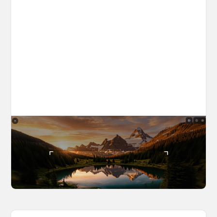
The World Builder's Handbook
Build a world once, shoot from it forever. Your
complete guide to creating, navigating, and
capturing inside OpenArt Worlds.
March 25, 2026