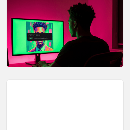
Your AI Creations, Protected: How
OpenArt's IP Safety Check Keeps
Creators Safe
You made something you love, but is it safe to
share? OpenArt's IP Safety Check, powered
by CopySight, lets you scan your creations for
potential IP issues before they leave your
hands.
April 2, 2026