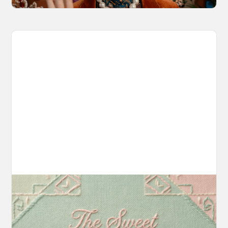
Introducing OpenArt Suite: Create
Without the Chaos
Every tool you need, finally in one place. We
fundamentally rearchitected the OpenArt