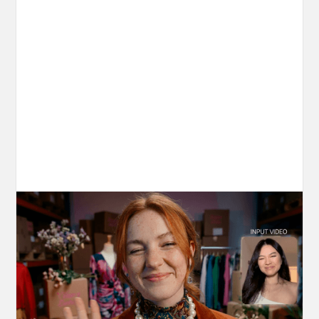
10 Types of Videos You Can Create with
Kling 3.0 Motion Control
Discover 10 video types you can create using
Kling 3.0 Motion Control on OpenArt, from
marketing to storytelling with amazingly
consistent motion and identity.
March 20, 2026