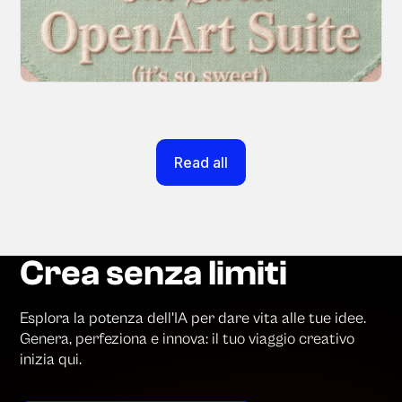
creation experience so your workflow finally
moves as fast as your ideas do.
March 20, 2026
Read all
Crea senza limiti
Esplora la potenza dell'IA per dare vita alle tue idee.
Genera, perfeziona e innova: il tuo viaggio creativo
inizia qui.