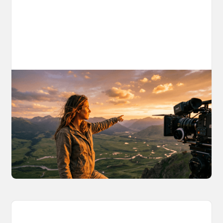
AI World Building for Content Creators:
A More Consistent Approach to AI
Content
Learn why building persistent AI worlds beats
one-off video generation for content creators,
and how to create such 3D environments with
OpenArt Worlds.
March 26, 2026