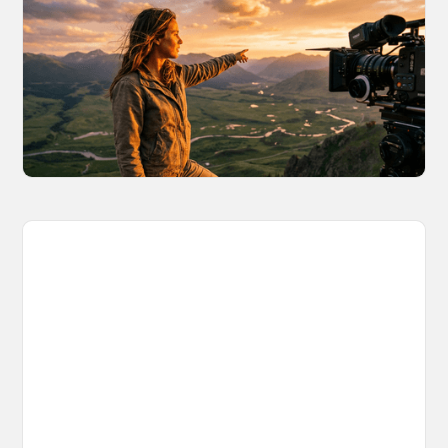
A More Consistent Approach to AI
Content
Learn why building persistent AI worlds beats
one-off video generation for content creators,
and how to create such 3D environments with
OpenArt Worlds.
March 26, 2026