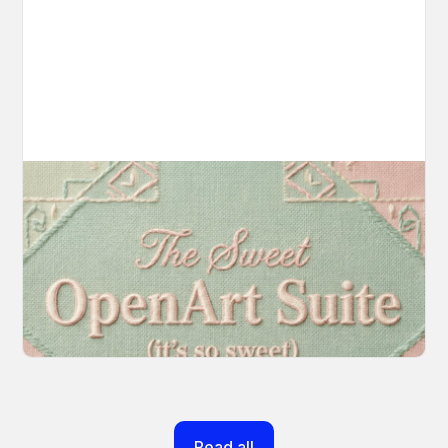
Introducing OpenArt Suite: Create
Without the Chaos
Every tool you need, finally in one place. We
fundamentally rearchitected the OpenArt
creation experience so your workflow finally
moves as fast as your ideas do.
March 20, 2026
Read all