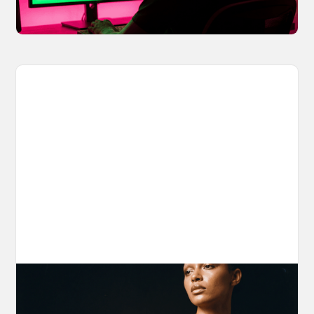
April 2, 2026
The Nano Banana 2 Handbook
Brian from Litany of Ignition gives a hands-on