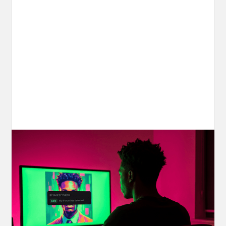
Your AI Creations, Protected: How
OpenArt's IP Safety Check Keeps
Creators Safe
You made something you love, but is it safe to
share? OpenArt's IP Safety Check, powered
by CopySight, lets you scan your creations for
potential IP issues before they leave your
hands.