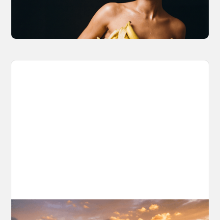
breakdown of what Gemini 2.0 Flash Image
can actually do, with the prompts to prove it.
March 27, 2026
AI World Building for Content Creators: