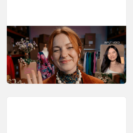
10 Types of Videos You Can Create with
Kling 3.0 Motion Control
Discover 10 video types you can create using
Kling 3.0 Motion Control on OpenArt, from
marketing to storytelling with amazingly
consistent motion and identity.
March 20, 2026