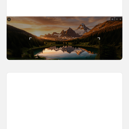
The World Builder's Handbook
Build a world once, shoot from it forever. Your
complete guide to creating, navigating, and
capturing inside OpenArt Worlds.
March 25, 2026