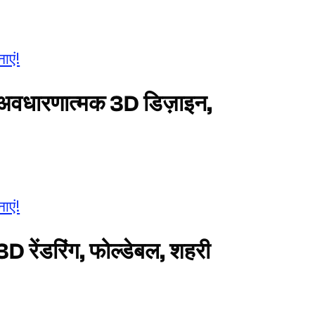
ाएं!
ी अवधारणात्मक 3D डिज़ाइन,
ाएं!
D रेंडरिंग, फोल्डेबल, शहरी