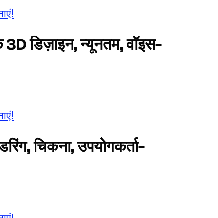
ाएं!
क 3D डिज़ाइन, न्यूनतम, वॉइस-
ाएं!
डरिंग, चिकना, उपयोगकर्ता-
ाएं!