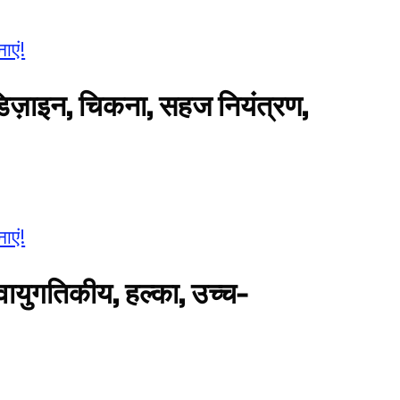
ाएं!
क डिज़ाइन, चिकना, सहज नियंत्रण,
ाएं!
वायुगतिकीय, हल्का, उच्च-