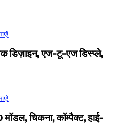
ाएं!
गिक डिज़ाइन, एज-टू-एज डिस्प्ले,
ाएं!
 मॉडल, चिकना, कॉम्पैक्ट, हाई-