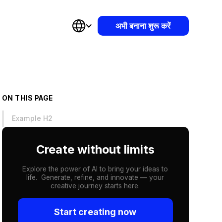
अभी बनाना शुरू करें
ON THIS PAGE
Example H2
Create without limits
Explore the power of AI to bring your ideas to
life. Generate, refine, and innovate — your
creative journey starts here.
Start creating now