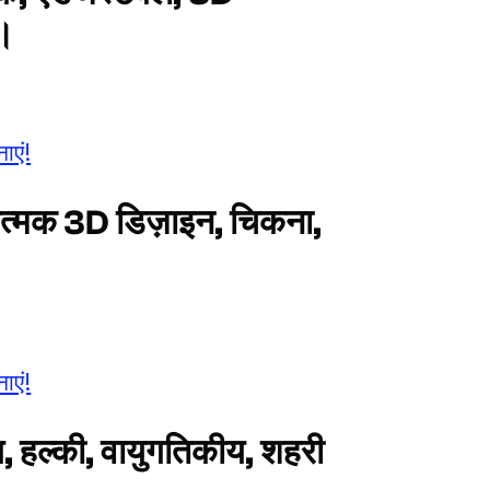
ी।
ाएं!
ात्मक 3D डिज़ाइन, चिकना,
ाएं!
, हल्की, वायुगतिकीय, शहरी