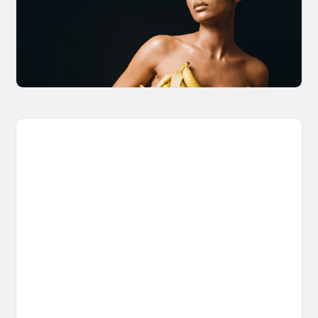
The Nano Banana 2 Handbook
Brian from Litany of Ignition gives a hands-on
breakdown of what Gemini 2.0 Flash Image
can actually do, with the prompts to prove it.
March 27, 2026