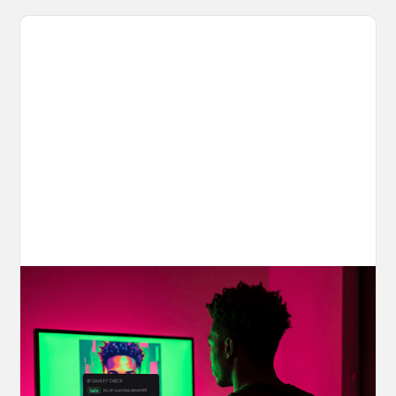
Your AI Creations, Protected: How
OpenArt's IP Safety Check Keeps
Creators Safe
You made something you love, but is it safe to
share? OpenArt's IP Safety Check, powered
by CopySight, lets you scan your creations for