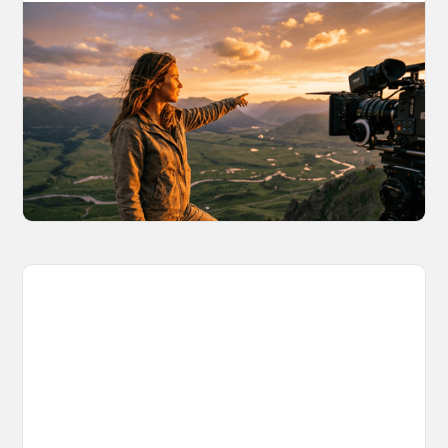
AI World Building for Content Creators:
A More Consistent Approach to AI
Content
Learn why building persistent AI worlds beats
one-off video generation for content creators,
and how to create such 3D environments with
OpenArt Worlds.
March 26, 2026