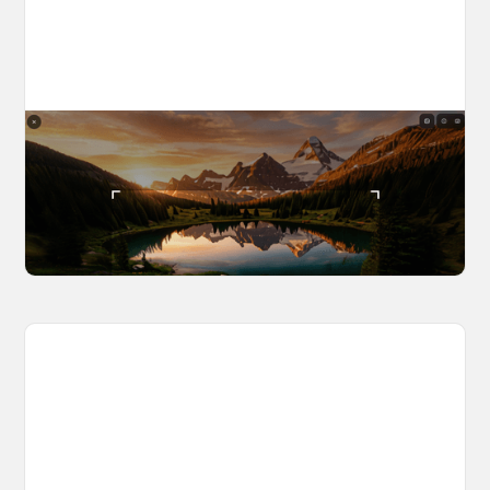
The World Builder's Handbook
Build a world once, shoot from it forever. Your
complete guide to creating, navigating, and
capturing inside OpenArt Worlds.
March 25, 2026