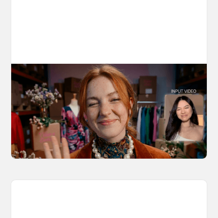
10 Types of Videos You Can Create with
Kling 3.0 Motion Control
Discover 10 video types you can create using
Kling 3.0 Motion Control on OpenArt, from
marketing to storytelling with amazingly
consistent motion and identity.
March 20, 2026