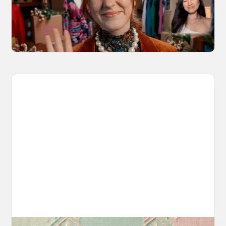
Kling 3.0 Motion Control on OpenArt, from
marketing to storytelling with amazingly
consistent motion and identity.
March 20, 2026