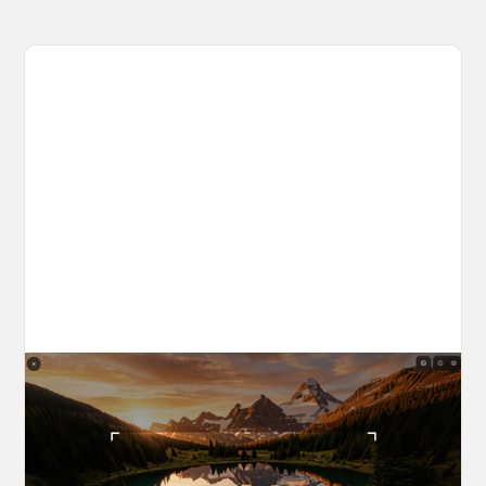
The World Builder's Handbook
Build a world once, shoot from it forever. Your
complete guide to creating, navigating, and
capturing inside OpenArt Worlds.
March 25, 2026