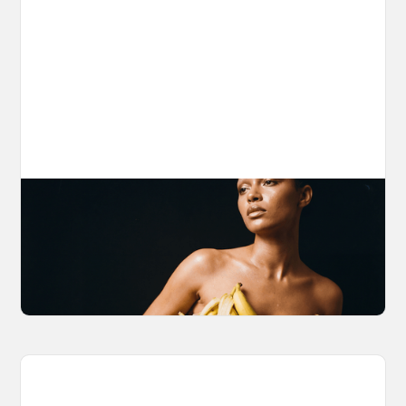
The Nano Banana 2 Handbook
Brian from Litany of Ignition gives a hands-on
breakdown of what Gemini 2.0 Flash Image
can actually do, with the prompts to prove it.
March 27, 2026