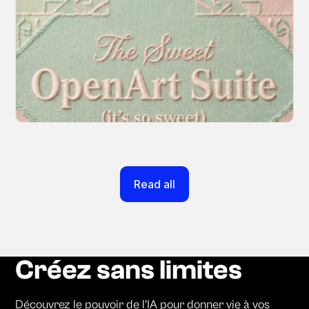
Introducing OpenArt Suite: Create
Without the Chaos
Every tool you need, finally in one place. We
fundamentally rearchitected the OpenArt
creation experience so your workflow finally
moves as fast as your ideas do.
March 20, 2026
Read all
Créez sans limites
Découvrez le pouvoir de l'IA pour donner vie à vos