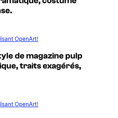
dramatique, costume
nse.
lisant OpenArt!
tyle de magazine pulp
ique, traits exagérés,
lisant OpenArt!