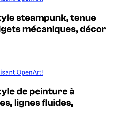
tyle steampunk, tenue
dgets mécaniques, décor
lisant OpenArt!
yle de peinture à
s, lignes fluides,