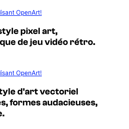
lisant OpenArt!
yle pixel art,
que de jeu vidéo rétro.
lisant OpenArt!
yle d'art vectoriel
es, formes audacieuses,
e.