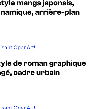
tyle manga japonais,
ynamique, arrière-plan
lisant OpenArt!
tyle de roman graphique
gé, cadre urbain
lisant OpenArt!