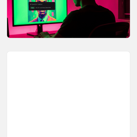
share? OpenArt's IP Safety Check, powered
by CopySight, lets you scan your creations for
potential IP issues before they leave your
hands.
April 2, 2026