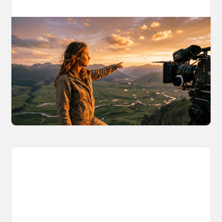
AI World Building for Content Creators:
A More Consistent Approach to AI
Content
Learn why building persistent AI worlds beats
one-off video generation for content creators,
and how to create such 3D environments with
OpenArt Worlds.
March 26, 2026