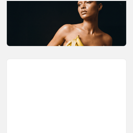
The Nano Banana 2 Handbook
Brian from Litany of Ignition gives a hands-on
breakdown of what Gemini 2.0 Flash Image
can actually do, with the prompts to prove it.
March 27, 2026