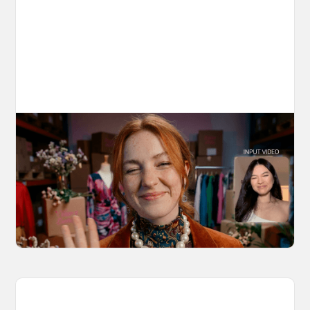
10 Types of Videos You Can Create with
Kling 3.0 Motion Control
Discover 10 video types you can create using
Kling 3.0 Motion Control on OpenArt, from
marketing to storytelling with amazingly
consistent motion and identity.
March 20, 2026