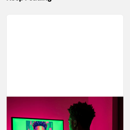
Your AI Creations, Protected: How
OpenArt's IP Safety Check Keeps
Creators Safe
You made something you love, but is it safe to