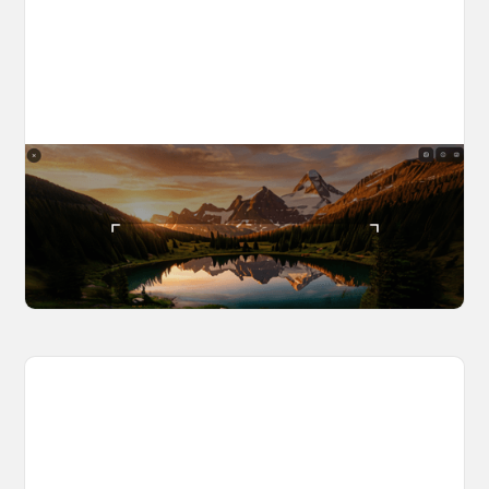
The World Builder's Handbook
Build a world once, shoot from it forever. Your
complete guide to creating, navigating, and
capturing inside OpenArt Worlds.
March 25, 2026