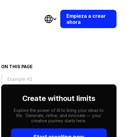
Empieza a crear
ahora
ON THIS PAGE
Example H2
Create without limits
Explore the power of AI to bring your ideas to
life. Generate, refine, and innovate — your
creative journey starts here.
Start creating now