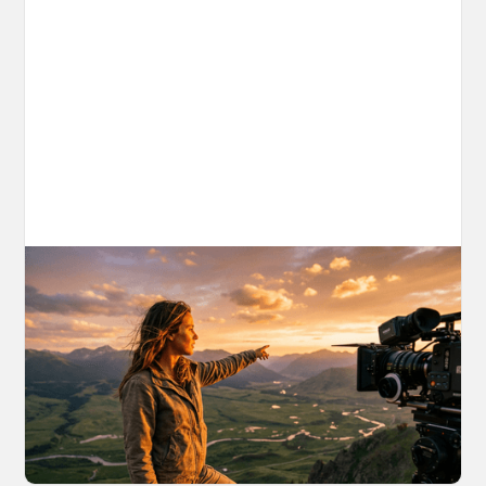
AI World Building for Content Creators:
A More Consistent Approach to AI
Content
Learn why building persistent AI worlds beats
one-off video generation for content creators,
and how to create such 3D environments with
OpenArt Worlds.
March 26, 2026