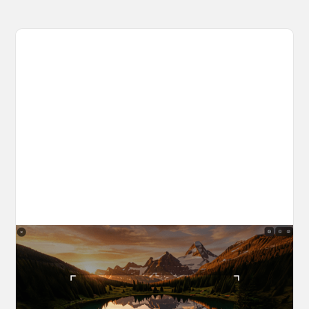
The World Builder's Handbook
Build a world once, shoot from it forever. Your
complete guide to creating, navigating, and
capturing inside OpenArt Worlds.
March 25, 2026