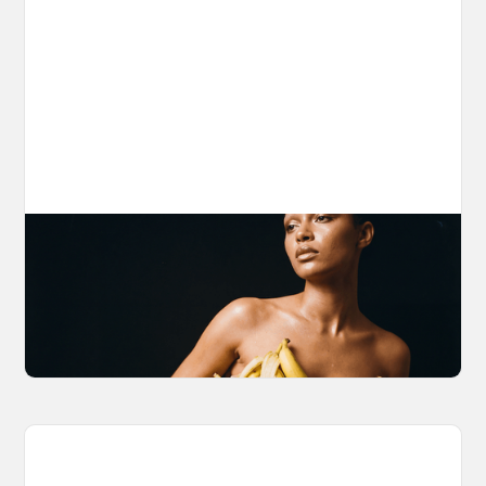
The Nano Banana 2 Handbook
Brian from Litany of Ignition gives a hands-on
breakdown of what Gemini 2.0 Flash Image
can actually do, with the prompts to prove it.
March 27, 2026