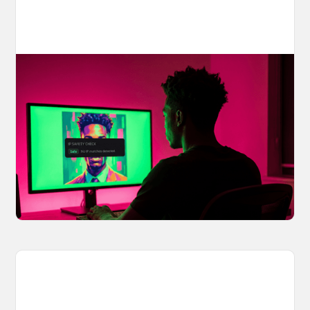
Your AI Creations, Protected: How
OpenArt's IP Safety Check Keeps
Creators Safe
You made something you love, but is it safe to
share? OpenArt's IP Safety Check, powered
by CopySight, lets you scan your creations for
potential IP issues before they leave your
hands.
April 2, 2026