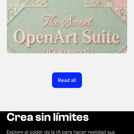
Introducing OpenArt Suite: Create
Without the Chaos
Every tool you need, finally in one place. We
fundamentally rearchitected the OpenArt
creation experience so your workflow finally
moves as fast as your ideas do.
March 20, 2026
Read all
Crea sin límites
Explore el poder de la IA para hacer realidad sus