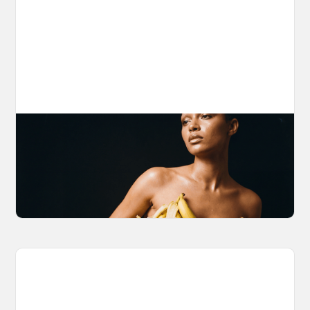
The Nano Banana 2 Handbook
Brian from Litany of Ignition gives a hands-on
breakdown of what Gemini 2.0 Flash Image
can actually do, with the prompts to prove it.
March 27, 2026