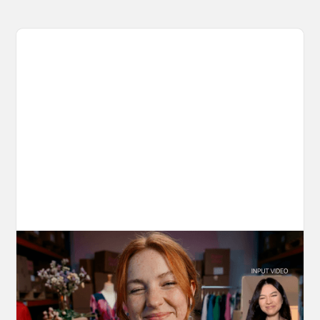
10 Types of Videos You Can Create with
Kling 3.0 Motion Control
Discover 10 video types you can create using
Kling 3.0 Motion Control on OpenArt, from
marketing to storytelling with amazingly