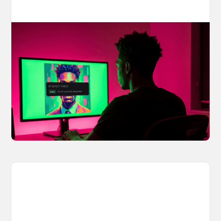
Your AI Creations, Protected: How
OpenArt's IP Safety Check Keeps
Creators Safe
You made something you love, but is it safe to
share? OpenArt's IP Safety Check, powered
by CopySight, lets you scan your creations for
potential IP issues before they leave your
hands.
April 2, 2026