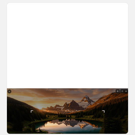
The World Builder's Handbook
Build a world once, shoot from it forever. Your
complete guide to creating, navigating, and
capturing inside OpenArt Worlds.
March 25, 2026