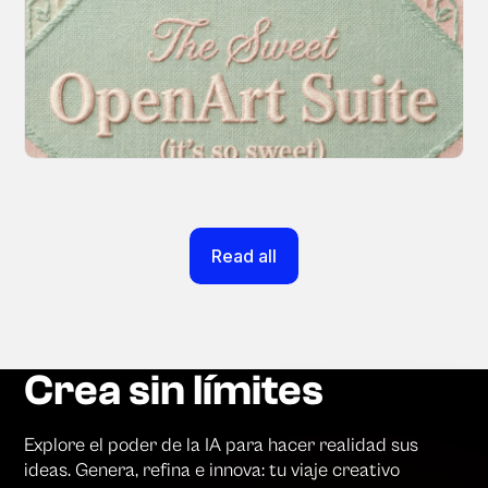
Without the Chaos
Every tool you need, finally in one place. We
fundamentally rearchitected the OpenArt
creation experience so your workflow finally
moves as fast as your ideas do.
March 20, 2026
Read all
Crea sin límites
Explore el poder de la IA para hacer realidad sus
ideas. Genera, refina e innova: tu viaje creativo