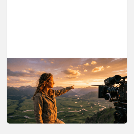
AI World Building for Content Creators:
A More Consistent Approach to AI
Content
Learn why building persistent AI worlds beats
one-off video generation for content creators,
and how to create such 3D environments with
OpenArt Worlds.
March 26, 2026