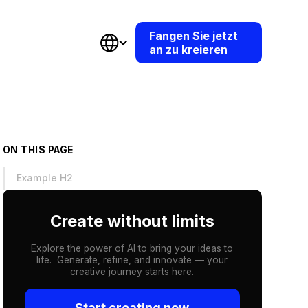
Fangen Sie jetzt
an zu kreieren
ON THIS PAGE
Example H2
Create without limits
Explore the power of AI to bring your ideas to
life. Generate, refine, and innovate — your
creative journey starts here.
Start creating now