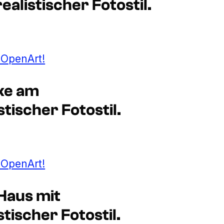
alistischer Fotostil.
t OpenArt!
nke am
ischer Fotostil.
t OpenArt!
Haus mit
tischer Fotostil.