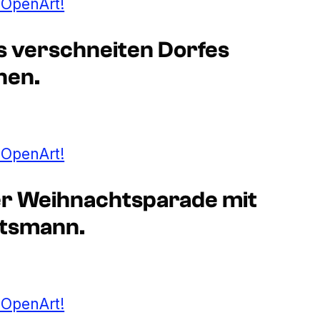
t OpenArt!
es verschneiten Dorfes
nen.
t OpenArt!
ner Weihnachtsparade mit
tsmann.
t OpenArt!