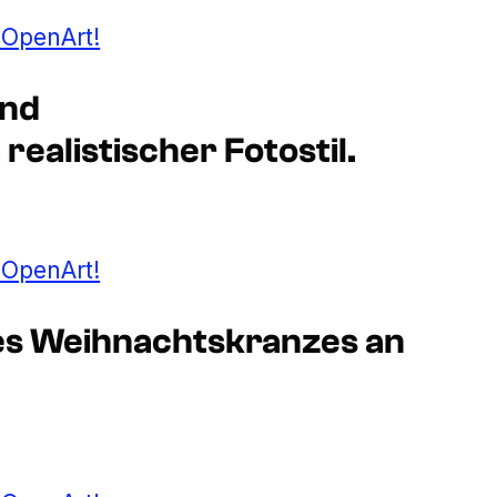
t OpenArt!
und
ealistischer Fotostil.
t OpenArt!
nes Weihnachtskranzes an