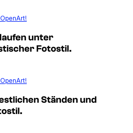
t OpenArt!
laufen unter
tischer Fotostil.
t OpenArt!
estlichen Ständen und
ostil.