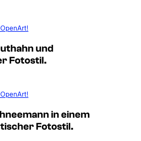
t OpenArt!
ruthahn und
r Fotostil.
t OpenArt!
chneemann in einem
ischer Fotostil.