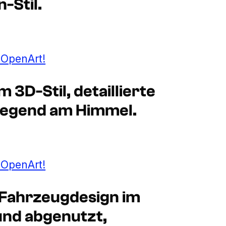
-Stil.
t OpenArt!
 3D-Stil, detaillierte
liegend am Himmel.
t OpenArt!
 Fahrzeugdesign im
 und abgenutzt,