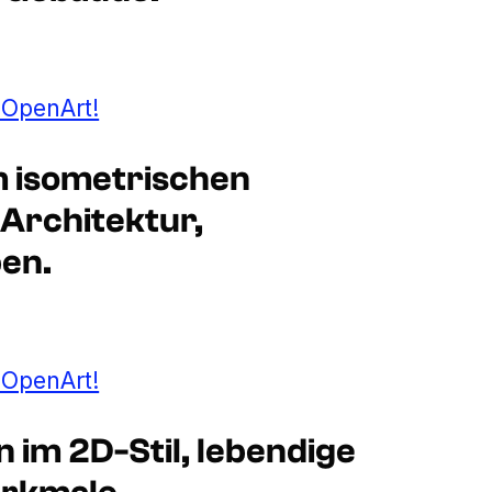
t OpenArt!
im isometrischen
e Architektur,
en.
t OpenArt!
 im 2D-Stil, lebendige