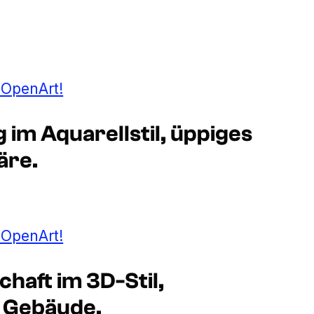
t OpenArt!
im Aquarellstil, üppiges
äre.
t OpenArt!
haft im 3D-Stil,
e Gebäude.