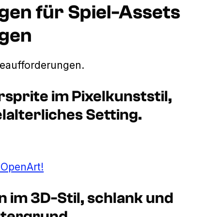
en für Spiel-Assets
ngen
beaufforderungen.
prite im Pixelkunststil,
lalterliches Setting.
t OpenArt!
n im 3D-Stil, schlank und
ntergrund.