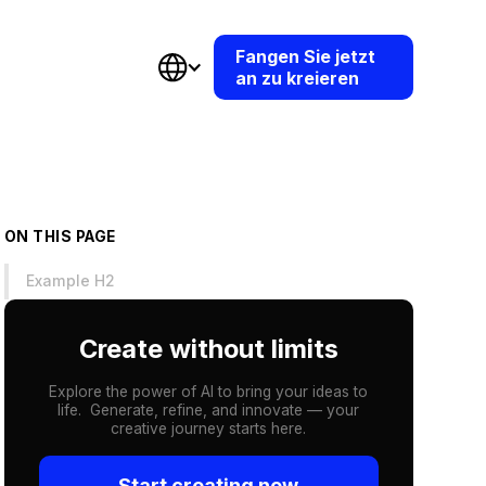
Fangen Sie jetzt
an zu kreieren
ON THIS PAGE
Example H2
Create without limits
Explore the power of AI to bring your ideas to
life. Generate, refine, and innovate — your
creative journey starts here.
Start creating now