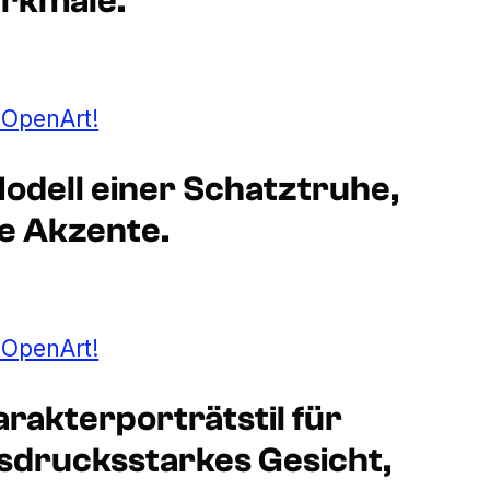
erkmale.
t OpenArt!
odell einer Schatztruhe,
ne Akzente.
t OpenArt!
rakterporträtstil für
usdrucksstarkes Gesicht,