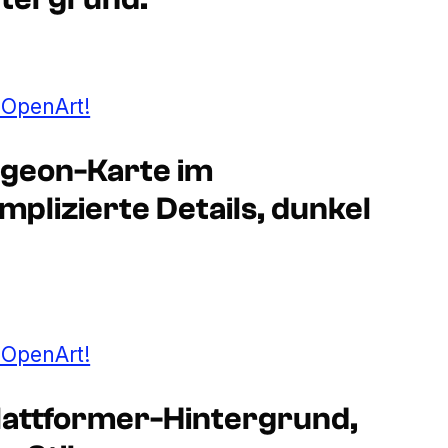
t OpenArt!
ngeon-Karte im
mplizierte Details, dunkel
t OpenArt!
lattformer-Hintergrund,