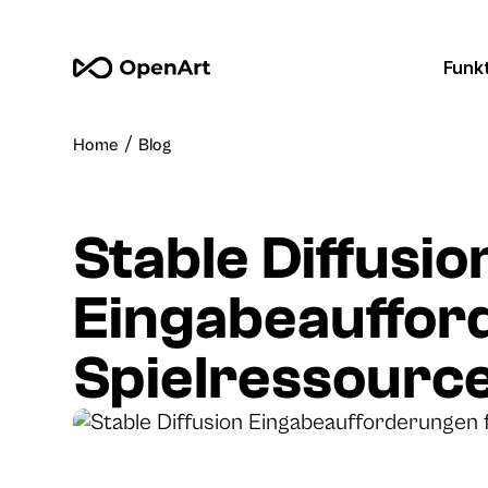
Funk
/
Home
Blog
Stable Diffusio
Eingabeauffor
Spielressourc