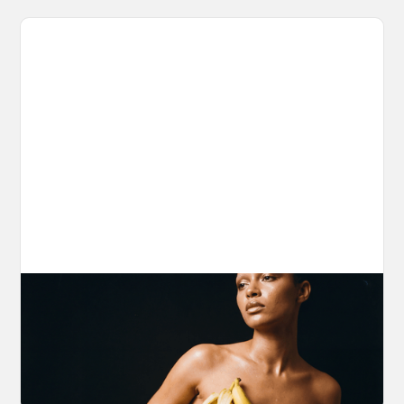
The Nano Banana 2 Handbook
Brian from Litany of Ignition gives a hands-on
breakdown of what Gemini 2.0 Flash Image
can actually do, with the prompts to prove it.
March 27, 2026