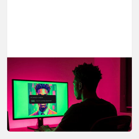
Your AI Creations, Protected: How
OpenArt's IP Safety Check Keeps
Creators Safe
You made something you love, but is it safe to
share? OpenArt's IP Safety Check, powered
by CopySight, lets you scan your creations for
potential IP issues before they leave your
hands.
April 2, 2026