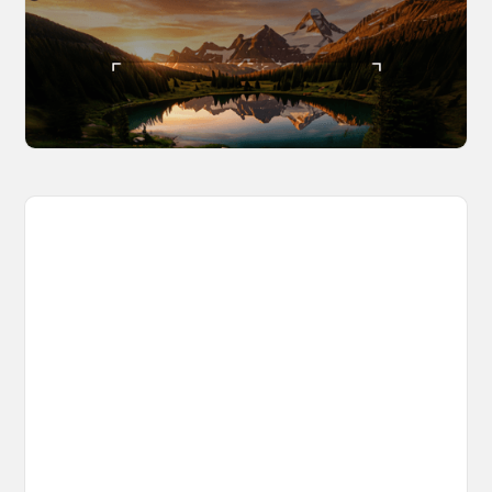
The World Builder's Handbook
Build a world once, shoot from it forever. Your
complete guide to creating, navigating, and
capturing inside OpenArt Worlds.
March 25, 2026