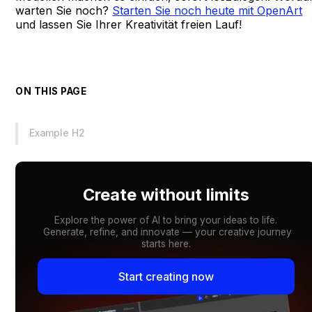
warten Sie noch?
Starten Sie noch heute mit OpenArt
und lassen Sie Ihrer Kreativität freien Lauf!
ON THIS PAGE
Example H2
Create without limits
Explore the power of AI to bring your ideas to life.
Generate, refine, and innovate — your creative journey
starts here.
Start creating now