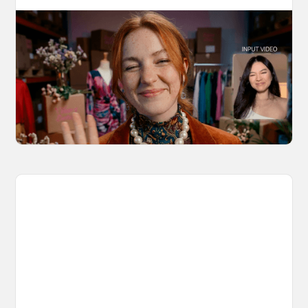
10 Types of Videos You Can Create with
Kling 3.0 Motion Control
Discover 10 video types you can create using
Kling 3.0 Motion Control on OpenArt, from
marketing to storytelling with amazingly
consistent motion and identity.
March 20, 2026