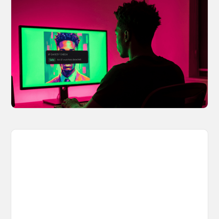
Your AI Creations, Protected: How
OpenArt's IP Safety Check Keeps
Creators Safe
You made something you love, but is it safe to
share? OpenArt's IP Safety Check, powered
by CopySight, lets you scan your creations for
potential IP issues before they leave your
hands.
April 2, 2026