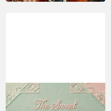
Introducing OpenArt Suite: Create
Without the Chaos
Every tool you need, finally in one place. We
fundamentally rearchitected the OpenArt