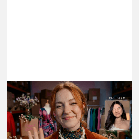
10 Types of Videos You Can Create with
Kling 3.0 Motion Control
Discover 10 video types you can create using
Kling 3.0 Motion Control on OpenArt, from
marketing to storytelling with amazingly
consistent motion and identity.
March 20, 2026