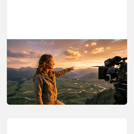
AI World Building for Content Creators:
A More Consistent Approach to AI
Content
Learn why building persistent AI worlds beats
one-off video generation for content creators,
and how to create such 3D environments with
OpenArt Worlds.
March 26, 2026