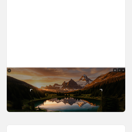
The World Builder's Handbook
Build a world once, shoot from it forever. Your
complete guide to creating, navigating, and
capturing inside OpenArt Worlds.
March 25, 2026