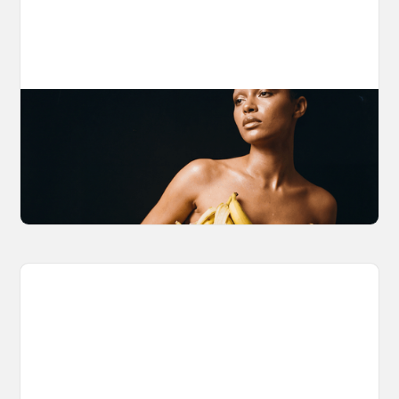
The Nano Banana 2 Handbook
Brian from Litany of Ignition gives a hands-on
breakdown of what Gemini 2.0 Flash Image
can actually do, with the prompts to prove it.
March 27, 2026