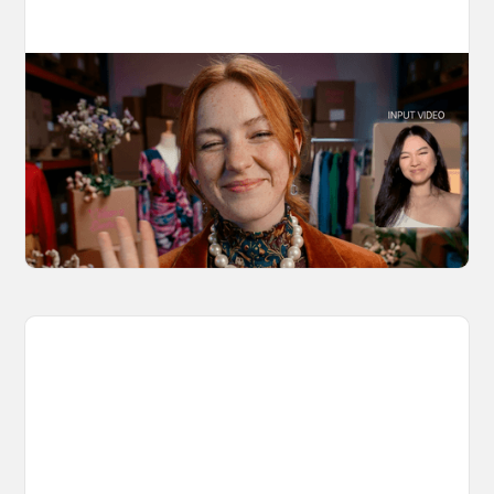
10 Types of Videos You Can Create with
Kling 3.0 Motion Control
Discover 10 video types you can create using
Kling 3.0 Motion Control on OpenArt, from
marketing to storytelling with amazingly
consistent motion and identity.
March 20, 2026