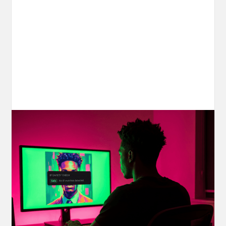
Your AI Creations, Protected: How
OpenArt's IP Safety Check Keeps
Creators Safe
You made something you love, but is it safe to
share? OpenArt's IP Safety Check, powered
by CopySight, lets you scan your creations for
potential IP issues before they leave your
hands.
April 2, 2026