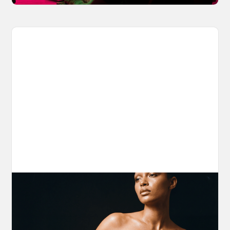
The Nano Banana 2 Handbook
Brian from Litany of Ignition gives a hands-on
breakdown of what Gemini 2.0 Flash Image
can actually do, with the prompts to prove it.