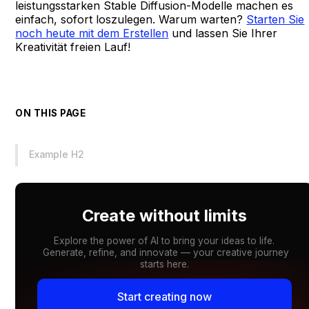
leistungsstarken Stable Diffusion-Modelle machen es
einfach, sofort loszulegen. Warum warten?
Starten Sie
noch heute mit dem Erstellen
und lassen Sie Ihrer
Kreativität freien Lauf!
ON THIS PAGE
Example H2
Create without limits
Explore the power of AI to bring your ideas to life.
Generate, refine, and innovate — your creative journey
starts here.
Start creating now