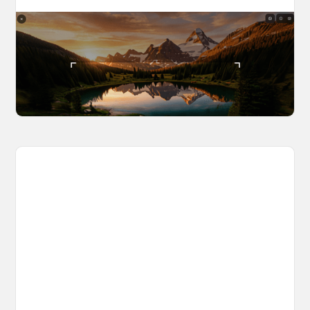
The World Builder's Handbook
Build a world once, shoot from it forever. Your
complete guide to creating, navigating, and
capturing inside OpenArt Worlds.
March 25, 2026