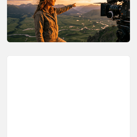
Content
Learn why building persistent AI worlds beats
one-off video generation for content creators,
and how to create such 3D environments with
OpenArt Worlds.
March 26, 2026