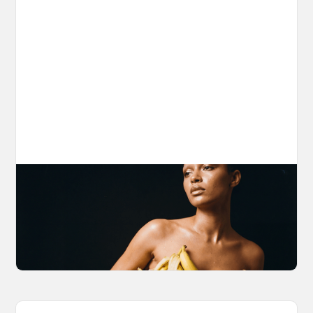
The Nano Banana 2 Handbook
Brian from Litany of Ignition gives a hands-on
breakdown of what Gemini 2.0 Flash Image
can actually do, with the prompts to prove it.
March 27, 2026