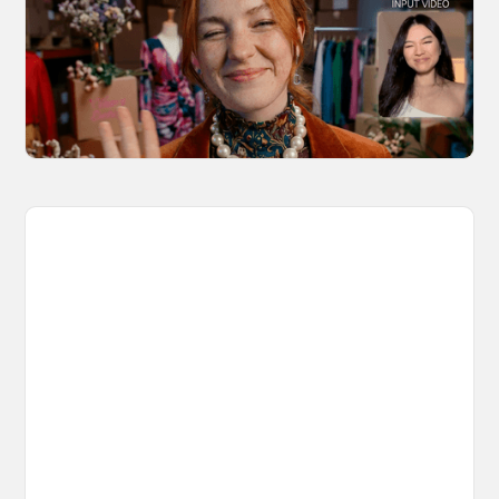
Kling 3.0 Motion Control
Discover 10 video types you can create using
Kling 3.0 Motion Control on OpenArt, from
marketing to storytelling with amazingly
consistent motion and identity.
March 20, 2026