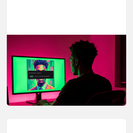
Your AI Creations, Protected: How
OpenArt's IP Safety Check Keeps
Creators Safe
You made something you love, but is it safe to
share? OpenArt's IP Safety Check, powered
by CopySight, lets you scan your creations for
potential IP issues before they leave your
hands.
April 2, 2026