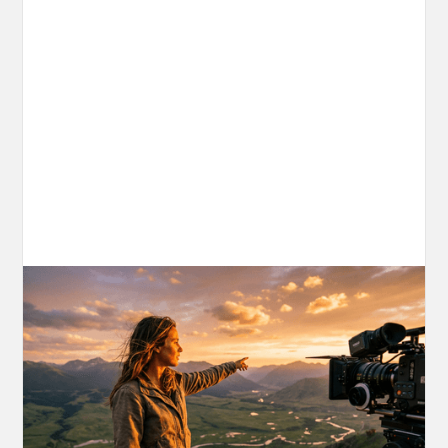
AI World Building for Content Creators:
A More Consistent Approach to AI
Content
Learn why building persistent AI worlds beats
one-off video generation for content creators,
and how to create such 3D environments with
OpenArt Worlds.