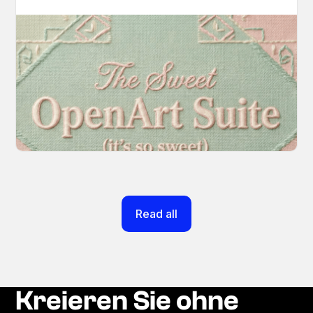
Introducing OpenArt Suite: Create
Without the Chaos
Every tool you need, finally in one place. We
fundamentally rearchitected the OpenArt
creation experience so your workflow finally
moves as fast as your ideas do.
March 20, 2026
Read all
Kreieren Sie ohne