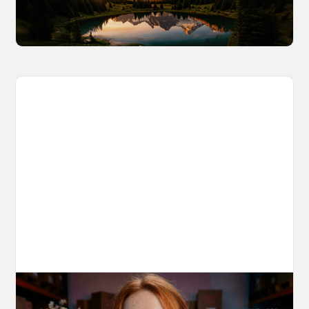
capturing inside OpenArt Worlds.
March 25, 2026
10 Types of Videos You Can Create with