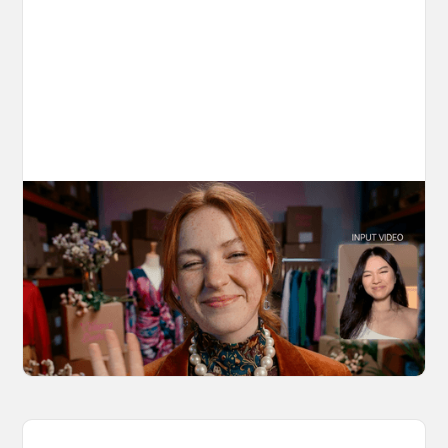
10 Types of Videos You Can Create with
Kling 3.0 Motion Control
Discover 10 video types you can create using
Kling 3.0 Motion Control on OpenArt, from
marketing to storytelling with amazingly
consistent motion and identity.
March 20, 2026