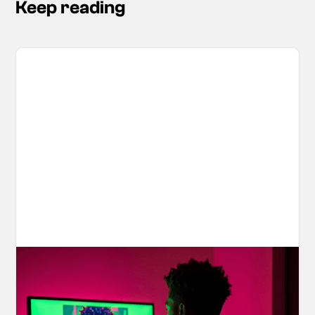
Keep reading
Your AI Creations, Protected: How
OpenArt's IP Safety Check Keeps
Creators Safe