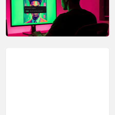
You made something you love, but is it safe to
share? OpenArt's IP Safety Check, powered
by CopySight, lets you scan your creations for
potential IP issues before they leave your
hands.
April 2, 2026