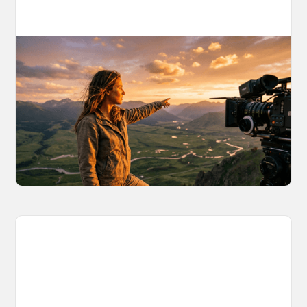
AI World Building for Content Creators:
A More Consistent Approach to AI
Content
Learn why building persistent AI worlds beats
one-off video generation for content creators,
and how to create such 3D environments with
OpenArt Worlds.
March 26, 2026