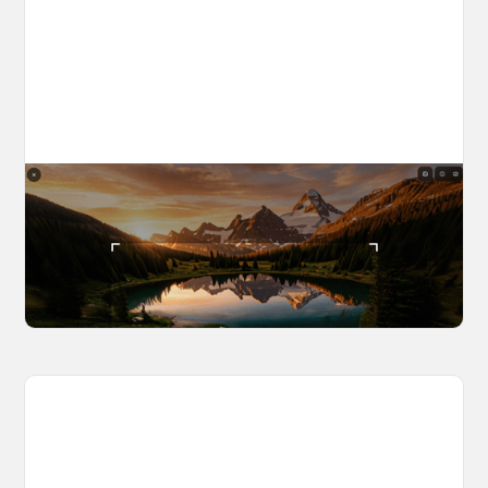
The World Builder's Handbook
Build a world once, shoot from it forever. Your
complete guide to creating, navigating, and
capturing inside OpenArt Worlds.
March 25, 2026