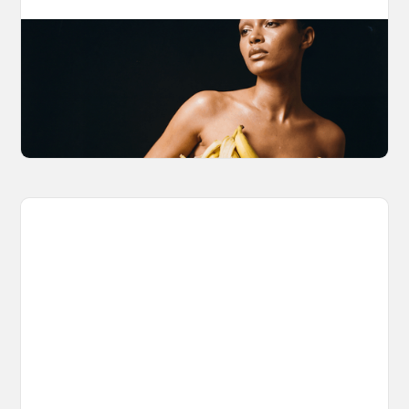
The Nano Banana 2 Handbook
Brian from Litany of Ignition gives a hands-on
breakdown of what Gemini 2.0 Flash Image
can actually do, with the prompts to prove it.
March 27, 2026