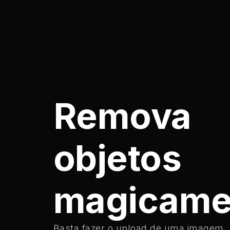
Remova
objetos
magicame
Basta fazer o upload de uma imagem, 