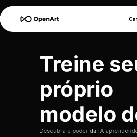
Car
Treine se
próprio
modelo d
Descubra o poder da IA aprendendo 