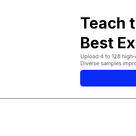
Teach t
Best E
Upload 4 to 128 high-q
Diverse samples impr