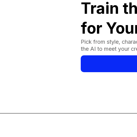
Train t
for You
Pick from style, charac
the AI to meet your cr