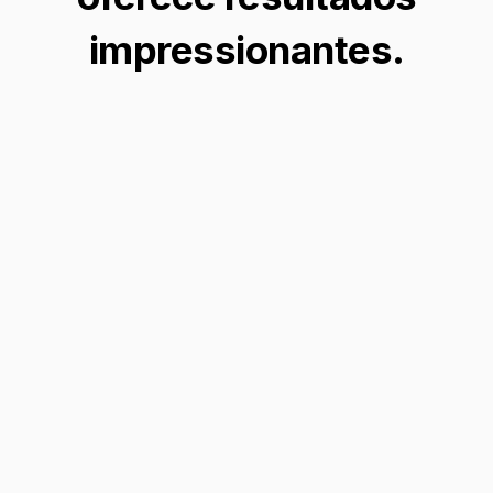
impressionantes.
Aprimoramento de Fotografia
de Produto
Eleve suas imagens de produtos removendo
facilmente fundos pretos, garantindo que
seus itens se destaquem com uma aparência
limpa e profissional.
Remover fundo →