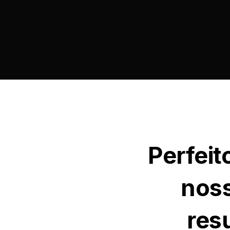
Perfeit
noss
res