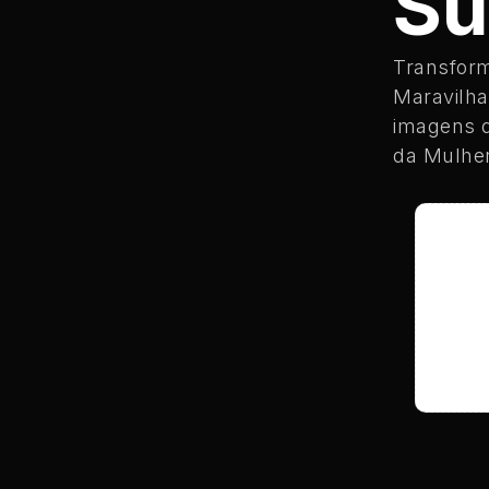
Su
Transform
Maravilha 
imagens d
da Mulher