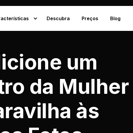
acterísticas
Descubra
Preços
Blog
icione um
ltro da Mulher
ravilha às