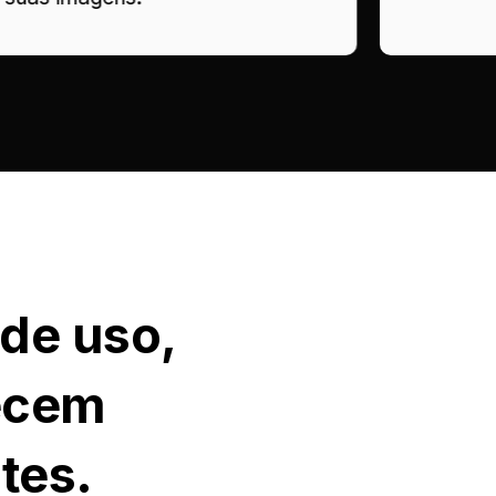
 de uso,
recem
tes.