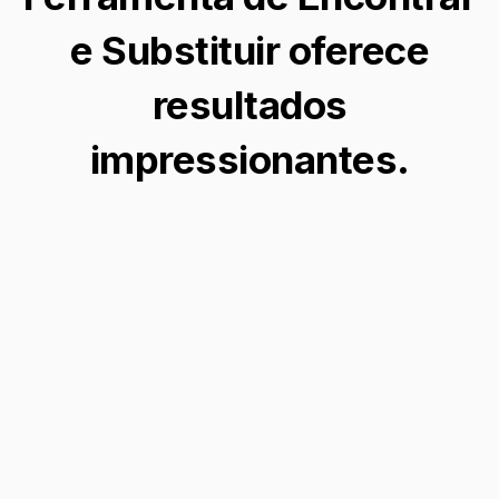
e Substituir oferece
resultados
impressionantes.
Aprimorar Retratos
Transforme seus retratos com um cativante
filtro de olho azul, adicionando um toque de
mistério e encanto a cada olhar.
Edite suas imagens →