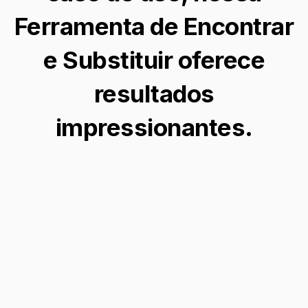
Ferramenta de Encontrar
e Substituir oferece
resultados
impressionantes.
Transformar a Cor do Cabelo
Mude sua cor de cabelo para um
deslumbrante ruivo sem esforço com nosso
filtro alimentado por IA, perfeito para
experimentar um novo visual ou aprimorar
suas fotos.