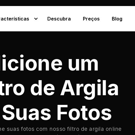
acterísticas
Descubra
Preços
Blog
icione um
ltro de Argila
 Suas Fotos
e suas fotos com nosso filtro de argila online