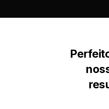
Perfeit
noss
res