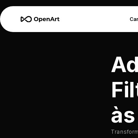
Car
Ad
Fi
às
Transform