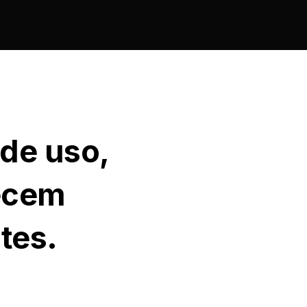
 de uso,
recem
tes.