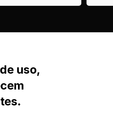
 de uso,
recem
tes.