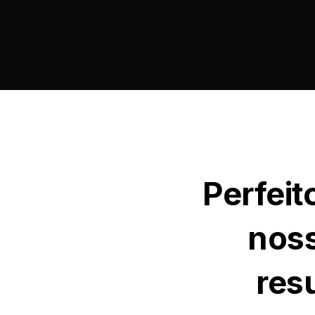
Perfeit
noss
res