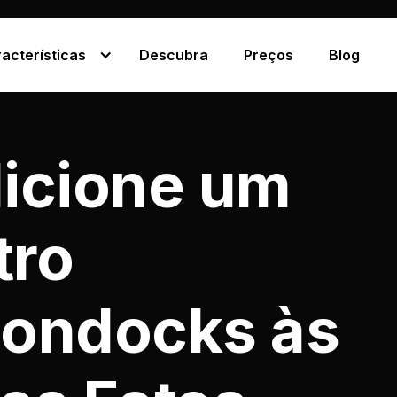
acterísticas
Descubra
Preços
Blog
icione um
tro
ondocks às