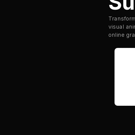
Su
Transform
visual an
online gr