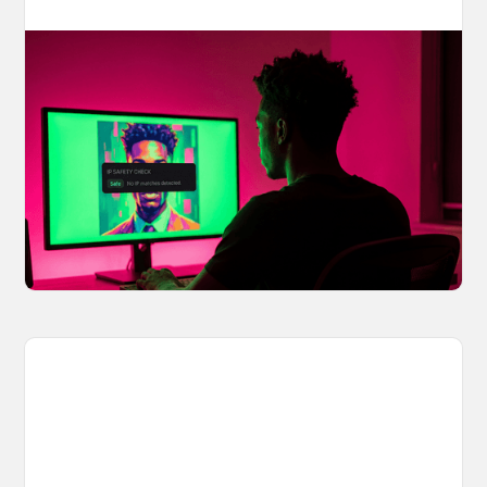
Your AI Creations, Protected: How
OpenArt's IP Safety Check Keeps
Creators Safe
You made something you love, but is it safe to
share? OpenArt's IP Safety Check, powered
by CopySight, lets you scan your creations for
potential IP issues before they leave your
hands.
April 2, 2026