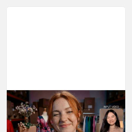
10 Types of Videos You Can Create with
Kling 3.0 Motion Control
Discover 10 video types you can create using
Kling 3.0 Motion Control on OpenArt, from
marketing to storytelling with amazingly
consistent motion and identity.