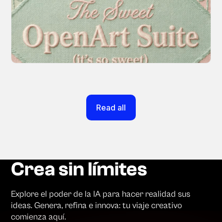
Every tool you need, finally in one place. We
fundamentally rearchitected the OpenArt
creation experience so your workflow finally
moves as fast as your ideas do.
March 20, 2026
Read all
Crea sin límites
Explore el poder de la IA para hacer realidad sus
ideas. Genera, refina e innova: tu viaje creativo
comienza aquí.