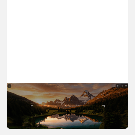
The World Builder's Handbook
Build a world once, shoot from it forever. Your
complete guide to creating, navigating, and
capturing inside OpenArt Worlds.
March 25, 2026