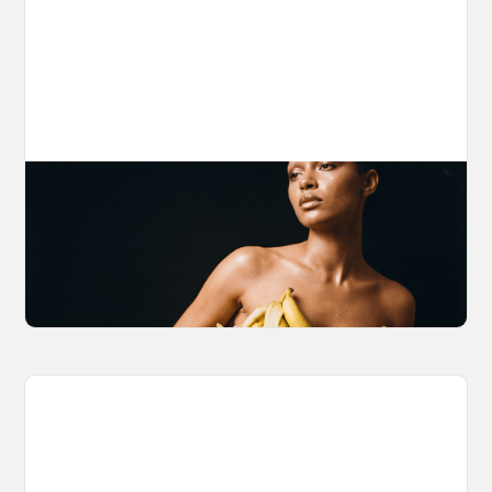
The Nano Banana 2 Handbook
Brian from Litany of Ignition gives a hands-on
breakdown of what Gemini 2.0 Flash Image
can actually do, with the prompts to prove it.
March 27, 2026